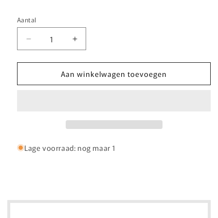
Aantal
Aantal
Aantal
Aantal
verlagen
verhogen
voor
voor
Aan winkelwagen toevoegen
Heren
Heren
bracelet
bracelet
dragon
dragon
Lage voorraad: nog maar 1