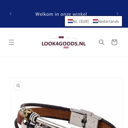
Meteen
naar de
content
Welkom in onze winkel
NL (EUR)
Nederlands
Winkelwagen
a direct naar
roductinformatie